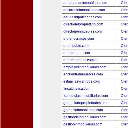
departamentosenoferta.com
Ofer
desarrolloinmobiliario.com
Ofer
deudashipotecarias.com
Ofer
directodelpropietario.com
Ofer
directorioinmuebles.com
Ofer
e-bienesraices.com
Ofer
e-inmueble.com
Ofer
e-propiedad.com
Ofer
e-propiedades.com.ar
Ofer
empresasinmobiliarias.com
Ofer
encuentrainmuebles.com
Ofer
estanciasycampos.com
Ofer
fincaturistica.com
Ofer
franquiciasinmobiliarias.com
Ofer
gerenciadepropiedades.com
Ofer
gerenciainmobiliaria.com
Ofer
gestiondeinmobiliarias.com
Ofer
gestioninmobiliarias.com
Ofer