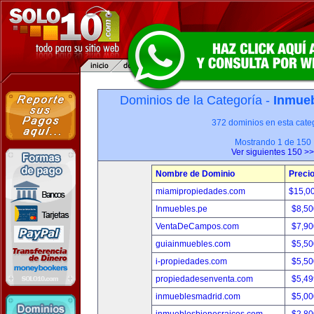
Dominios de la Categoría -
Inmueb
372 dominios en esta categ
Mostrando 1 de 150
Ver siguientes 150 >>
Nombre de Dominio
Preci
miamipropiedades.com
$15,0
Inmuebles.pe
$8,50
VentaDeCampos.com
$7,90
guiainmuebles.com
$5,50
i-propiedades.com
$5,50
propiedadesenventa.com
$5,49
inmueblesmadrid.com
$5,00