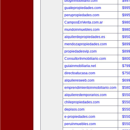
bloginmobiliario.com
$997
guatepropiedades.com
$995
perupropiedades.com
$995
CamposEnVenta.com.ar
$980
mundoinmuebles.com
$980
alquilerdepropiedades.es
$950
mendozapropiedades.com
$899
propiedadesvip.com
$899
ConsultorInmobiliario.com
$800
guiainmobiliaria.net
$799
directoatucasa.com
$750
alquileresweb.com
$699
emprendimientoinmobiliario.com
$580
alquilerestemporarios.com
$550
chilepropiedades.com
$550
depisos.com
$550
e-propiedades.com
$550
peruinmuebles.com
$550