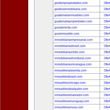
gestionpropiedades.com
Ofer
gestorainmobiliaria.com
Ofer
guatemalainmuebles.com
Ofer
guatemalapropiedades.com
Ofer
guiaderenta.com
Ofer
guiainmueble.com
Ofer
inmobiliariaempresarial.com
Ofer
inmobiliariasbrasil.com
Ofer
inmobiliariaschile.com
Ofer
inmobiliariashonduras.com
Ofer
inmobiliariasnicaragua.com
Ofer
inmueblesalaventa.com
Ofer
inmueblesbrasil.com
Ofer
inmuebleschicago.com
Ofer
inmueblesdealquiler.com
Ofer
inmuebleselsalvador.com
Ofer
inmueblesenuruguay.com
Ofer
inmueblesenusa.com
Ofer