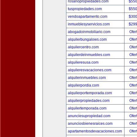
rosariopropiedades.com
$550
tuspropiedades.com
$550
vendoapartamento.com
$300
inmueblesyservicios.com
$299
abogadoinmobiliario.com
Ofer
alquilerbungalows.com
Ofer
alquilercentro.com
Ofer
alquilerdeinmuebles.com
Ofer
alquileresusa.com
Ofer
alquileresvacaciones.com
Ofer
alquilerinmuebles.com
Ofer
alquilerpordia.com
Ofer
alquilerportemporada.com
Ofer
alquilerpropiedades.com
Ofer
alquilertemporada.com
Ofer
anunciesupropiedad.com
Ofer
anunciosbienesraices.com
Ofer
apartamentosdevacaciones.com
Ofer