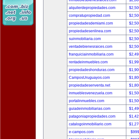
inmueblesbienesraices.com
$2,80
alquilerdepropiedades.com
$2,50
compratupropiedad.com
$2,50
propiedadesdemiami.com
$2,50
propiedadesenlinea.com
$2,50
suinmobiliaria.com
$2,50
ventadebienesraices.com
$2,50
franquiciainmobiliaria.com
$2,49
rentadeinmuebles.com
$1,99
propiedadeshonduras.com
$1,90
CamposUruguayos.com
$1,80
propiedadesenventa.net
$1,80
inmueblesvenezuela.com
$1,50
portalinmuebles.com
$1,50
guiadeinmobiliarias.com
$1,49
patagoniapropiedades.com
$1,42
catalogoinmobiliario.com
$1,27
e-campos.com
$999