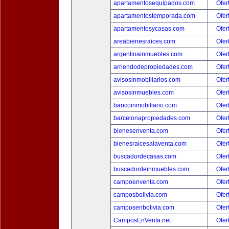
apartamentosequipados.com
Ofer
apartamentostemporada.com
Ofer
apartamentosycasas.com
Ofer
areabienesraices.com
Ofer
argentinainmuebles.com
Ofer
arriendodepropiedades.com
Ofer
avisosinmobiliarios.com
Ofer
avisosinmuebles.com
Ofer
bancoinmobiliario.com
Ofer
barcelonapropiedades.com
Ofer
bienesenventa.com
Ofer
bienesraicesalaventa.com
Ofer
buscadordecasas.com
Ofer
buscadordeinmuebles.com
Ofer
campoenventa.com
Ofer
camposbolivia.com
Ofer
camposenbolivia.com
Ofer
CamposEnVenta.net
Ofer