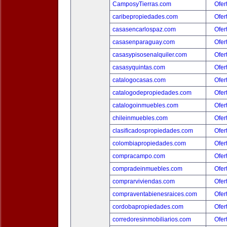
CamposyTierras.com
Ofer
caribepropiedades.com
Ofer
casasencarlospaz.com
Ofer
casasenparaguay.com
Ofer
casasypisosenalquiler.com
Ofer
casasyquintas.com
Ofer
catalogocasas.com
Ofer
catalogodepropiedades.com
Ofer
catalogoinmuebles.com
Ofer
chileinmuebles.com
Ofer
clasificadospropiedades.com
Ofer
colombiapropiedades.com
Ofer
compracampo.com
Ofer
compradeinmuebles.com
Ofer
comprarviviendas.com
Ofer
compraventabienesraices.com
Ofer
cordobapropiedades.com
Ofer
corredoresinmobiliarios.com
Ofer