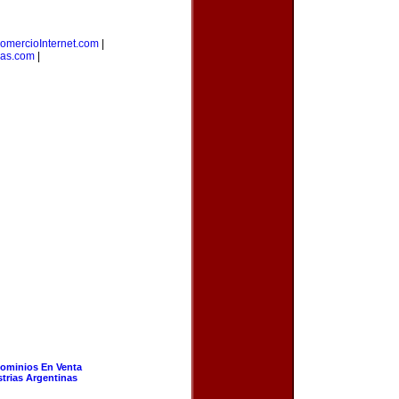
omercioInternet.com
|
as.com
|
ominios En Venta
strias Argentinas