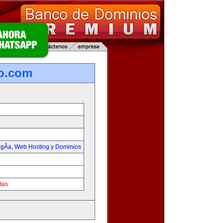
o.com
gÃ­a
,
Web Hosting y Dominios
tas