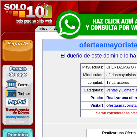
ofertasmayorist
El dueño de este dominio lo ha
Mayusculas:
OFERTASMAYORI
Minusculas:
ofertasmayoristas
Longitud:
17 caracteres
Categorias:
Ventas y Comercia
Precio:
Realizar una ofer
Visitar!
ofertasmayorist
Serán consideradas ofer
Realizar una Oferta