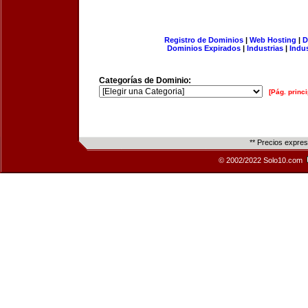
Registro de Dominios
|
Web Hosting
|
D
Dominios Expirados
|
Industrias
|
Indu
Categorías de Dominio:
[Pág. princi
** Precios expre
© 2002/2022 Solo10.com