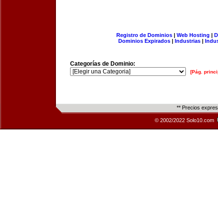
Registro de Dominios
|
Web Hosting
|
D
Dominios Expirados
|
Industrias
|
Indu
Categorías de Dominio:
[Pág. princi
** Precios expre
© 2002/2022 Solo10.com