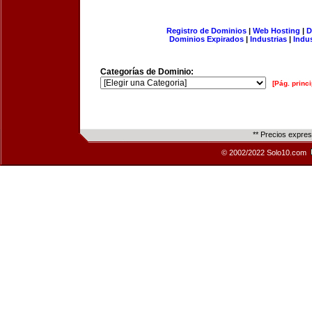
Registro de Dominios
|
Web Hosting
|
D
Dominios Expirados
|
Industrias
|
Indu
Categorías de Dominio:
[Pág. princi
** Precios expre
© 2002/2022 Solo10.com