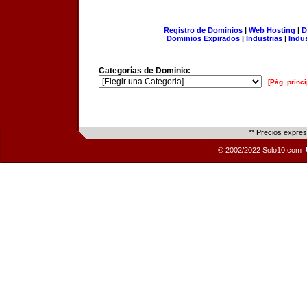
Registro de Dominios
|
Web Hosting
|
D
Dominios Expirados
|
Industrias
|
Indu
Categorías de Dominio:
[Pág. princi
** Precios expre
© 2002/2022 Solo10.com