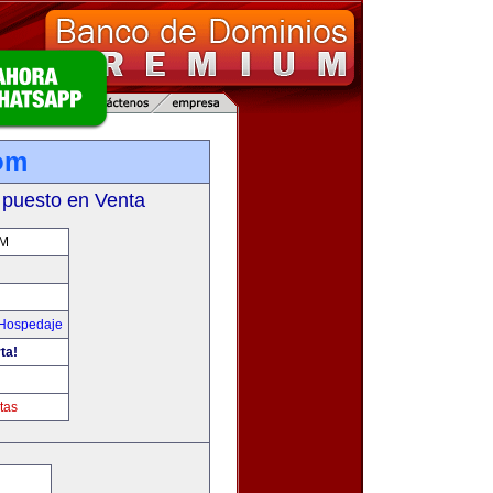
om
 puesto en Venta
M
 Hospedaje
ta!
tas