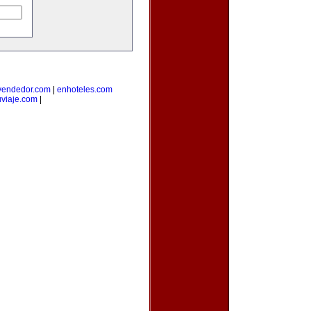
vendedor.com
|
enhoteles.com
uviaje.com
|