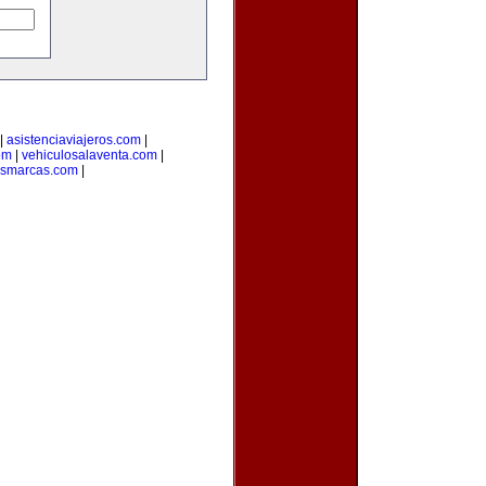
|
asistenciaviajeros.com
|
om
|
vehiculosalaventa.com
|
asmarcas.com
|