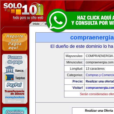
compraenergi
El dueño de este dominio lo ha
Mayusculas:
COMPRAENERGIA
Minusculas:
compraenergia.com
Longitud:
13 caracteres
Categorias:
Compras y Comercio
Precio:
Realizar una oferta
Visitar!
compraenergia.co
Serán consideradas ofer
Realizar una Oferta