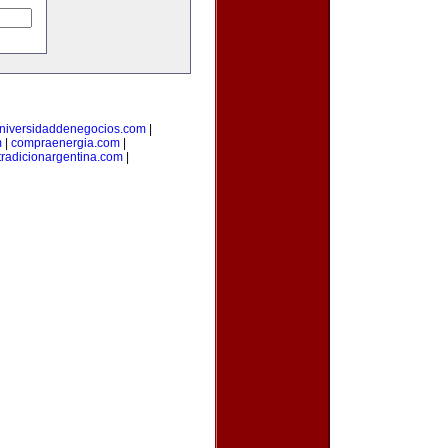
niversidaddenegocios.com
|
m
|
compraenergia.com
|
tradicionargentina.com
|