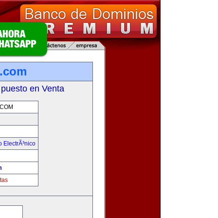
a.com
 puesto en Venta
.COM
 ElectrÃ³nico
!
m
tas