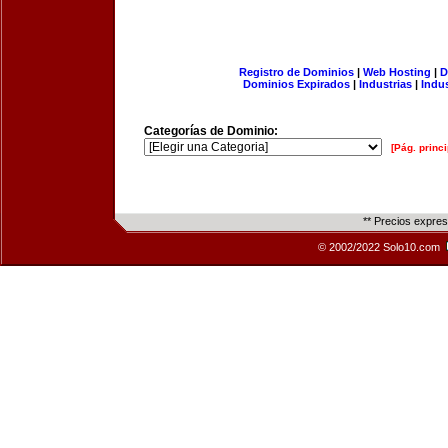
Registro de Dominios
|
Web Hosting
|
D
Dominios Expirados
|
Industrias
|
Indu
Categorías de Dominio:
[Pág. princi
** Precios expre
© 2002/2022 Solo10.com