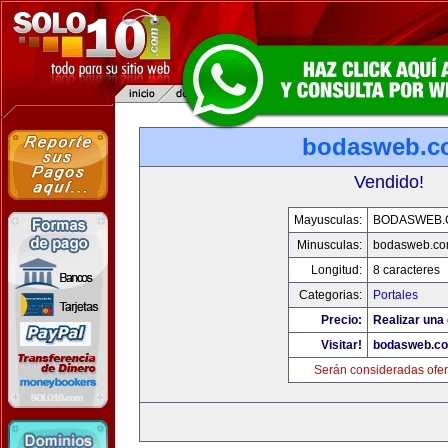
bodasweb.c
Vendido!
Mayusculas:
BODASWEB.
Minusculas:
bodasweb.c
Longitud:
8 caracteres
Categorias:
Portales
Precio:
Realizar una 
Visitar!
bodasweb.c
Serán consideradas ofer