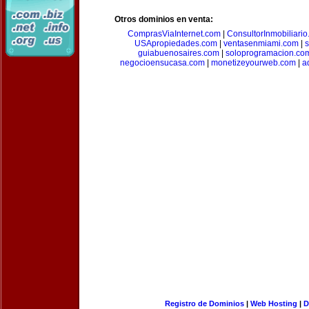
Otros dominios en venta:
ComprasViaInternet.com
|
ConsultorInmobiliari
USApropiedades.com
|
ventasenmiami.com
|
s
guiabuenosaires.com
|
soloprogramacion.co
negocioensucasa.com
|
monetizeyourweb.com
|
a
Registro de Dominios
|
Web Hosting
|
D