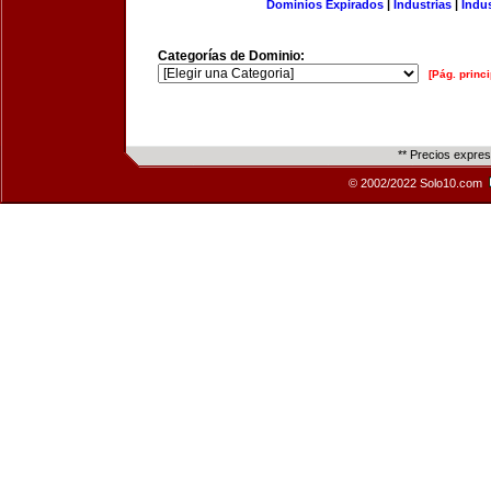
Dominios Expirados
|
Industrias
|
Indu
Categorías de Dominio:
[Pág. princi
** Precios expre
© 2002/2022 Solo10.com