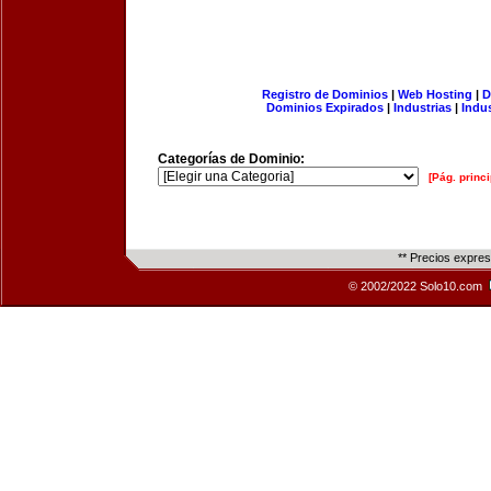
Registro de Dominios
|
Web Hosting
|
D
Dominios Expirados
|
Industrias
|
Indu
Categorías de Dominio:
[Pág. princi
** Precios expre
© 2002/2022 Solo10.com