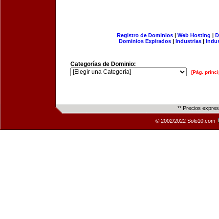
Registro de Dominios
|
Web Hosting
|
D
Dominios Expirados
|
Industrias
|
Indu
Categorías de Dominio:
[Pág. princi
** Precios expre
© 2002/2022 Solo10.com