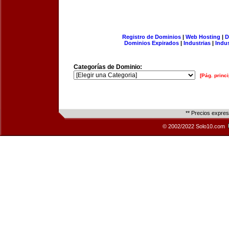
Registro de Dominios
|
Web Hosting
|
D
Dominios Expirados
|
Industrias
|
Indu
Categorías de Dominio:
[Pág. princi
** Precios expre
© 2002/2022 Solo10.com