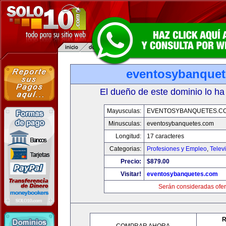
eventosybanque
El dueño de este dominio lo ha
Mayusculas:
EVENTOSYBANQUETES.C
Minusculas:
eventosybanquetes.com
Longitud:
17 caracteres
Categorias:
Profesiones y Empleo
,
Telev
Precio:
$879.00
Visitar!
eventosybanquetes.com
Serán consideradas ofer
R