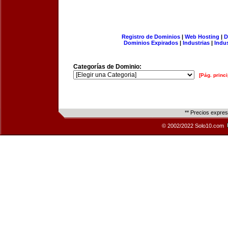
Registro de Dominios
|
Web Hosting
|
D
Dominios Expirados
|
Industrias
|
Indu
Categorías de Dominio:
[Pág. princi
** Precios expre
© 2002/2022 Solo10.com