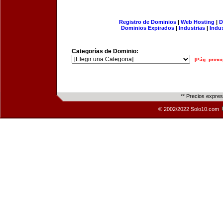
Registro de Dominios
|
Web Hosting
|
D
Dominios Expirados
|
Industrias
|
Indu
Categorías de Dominio:
[Pág. princi
** Precios expre
© 2002/2022 Solo10.com