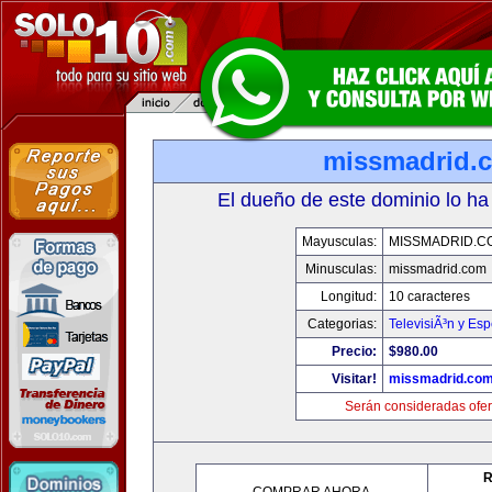
missmadrid.
El dueño de este dominio lo ha
Mayusculas:
MISSMADRID.C
Minusculas:
missmadrid.com
Longitud:
10 caracteres
Categorias:
TelevisiÃ³n y Esp
Precio:
$980.00
Visitar!
missmadrid.co
Serán consideradas ofer
R