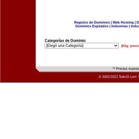
Registro de Dominios
|
Web Hosting
|
D
Dominios Expirados
|
Industrias
|
Indu
Categorías de Dominio:
[Pág. princi
** Precios expre
© 2002/2022 Solo10.com