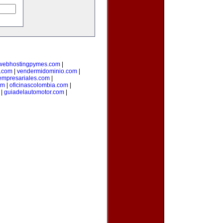
webhostingpymes.com
|
.com
|
vendermidominio.com
|
empresariales.com
|
om
|
oficinascolombia.com
|
|
guiadelautomotor.com
|