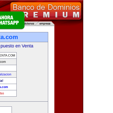
ta.com
 puesto en Venta
ENTA.COM
.com
lizacion
ta!
ta.com
tas