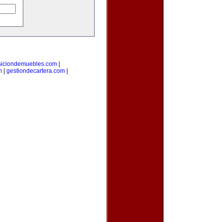
siciondemuebles.com
|
m
|
gestiondecartera.com
|