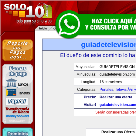
guiadetelevisi
El dueño de este dominio lo ha
Mayusculas:
GUIADETELEVISION
Minusculas:
guiadetelevision.com
Longitud:
16 caracteres
Categorias:
Portales
,
TelevisiÃ³n 
Precio:
Realizar una oferta!
Visitar!
guiadetelevision.co
Serán consideradas ofer
Realizar una Oferta