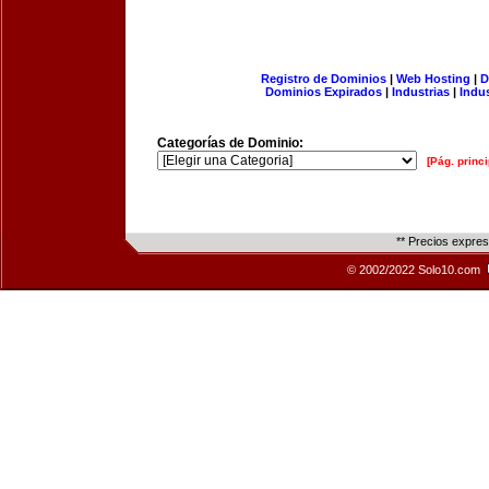
Registro de Dominios
|
Web Hosting
|
D
Dominios Expirados
|
Industrias
|
Indu
Categorías de Dominio:
[Pág. princi
** Precios expre
© 2002/2022 Solo10.com