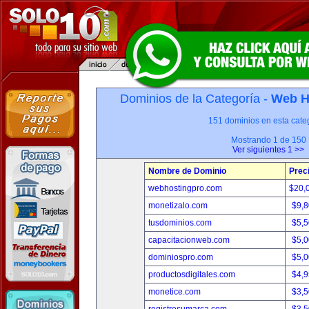
Dominios de la Categoría -
Web H
151 dominios en esta categ
Mostrando 1 de 150
Ver siguientes 1 >>
Nombre de Dominio
Prec
webhostingpro.com
$20,
monetizalo.com
$9,
tusdominios.com
$5,
capacitacionweb.com
$5,
dominiospro.com
$5,
productosdigitales.com
$4,
monetice.com
$3,