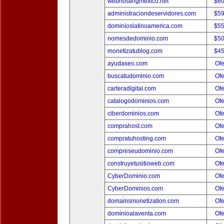
webhostingmexico.net
$6
administraciondeservidores.com
$5
dominioslatinoamerica.com
$5
nomesdedominio.com
$5
monetizatublog.com
$4
ayudaseo.com
Ofe
buscatudominio.com
Ofe
carteradigital.com
Ofe
catalogodominios.com
Ofe
ciberdominios.com
Ofe
comprahost.com
Ofe
compratuhosting.com
Ofe
compreseudominio.com
Ofe
construyetusitioweb.com
Ofe
CyberDominio.com
Ofe
CyberDominios.com
Ofe
domainsmonetization.com
Ofe
dominioalaventa.com
Ofe