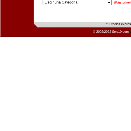
[Pág. princi
** Precios expre
© 2002/2022 Solo10.com